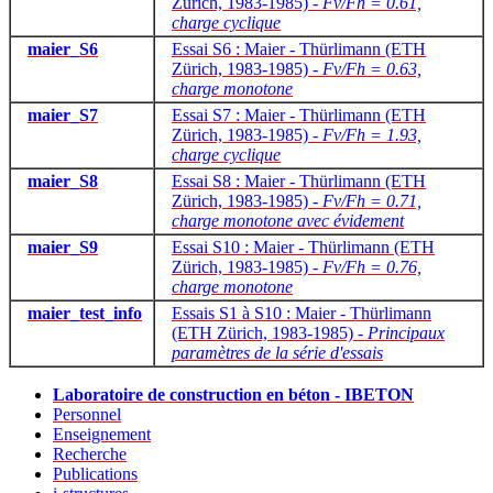
Zürich, 1983-1985) -
Fv/Fh = 0.61,
charge cyclique
maier_S6
Essai S6 : Maier - Thürlimann (ETH
Zürich, 1983-1985) -
Fv/Fh = 0.63,
charge monotone
maier_S7
Essai S7 : Maier - Thürlimann (ETH
Zürich, 1983-1985) -
Fv/Fh = 1.93,
charge cyclique
maier_S8
Essai S8 : Maier - Thürlimann (ETH
Zürich, 1983-1985) -
Fv/Fh = 0.71,
charge monotone avec évidement
maier_S9
Essai S10 : Maier - Thürlimann (ETH
Zürich, 1983-1985) -
Fv/Fh = 0.76,
charge monotone
maier_test_info
Essais S1 à S10 : Maier - Thürlimann
(ETH Zürich, 1983-1985) -
Principaux
paramètres de la série d'essais
Laboratoire de construction en béton - IBETON
Personnel
Enseignement
Recherche
Publications