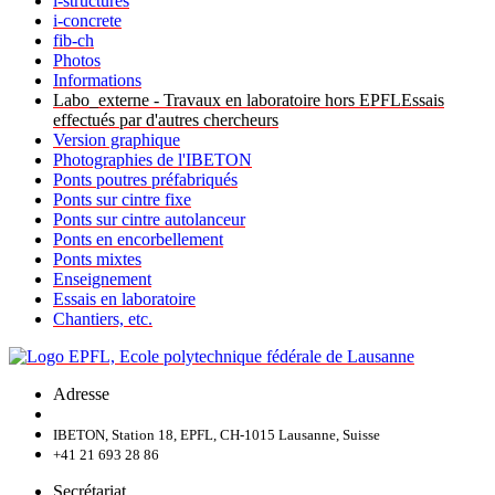
i-structures
i-concrete
fib-ch
Photos
Informations
Labo_externe - Travaux en laboratoire hors EPFLEssais
effectués par d'autres chercheurs
Version graphique
Photographies de l'IBETON
Ponts poutres préfabriqués
Ponts sur cintre fixe
Ponts sur cintre autolanceur
Ponts en encorbellement
Ponts mixtes
Enseignement
Essais en laboratoire
Chantiers, etc.
Adresse
IBETON, Station 18, EPFL, CH-1015 Lausanne, Suisse
+41 21 693 28 86
Secrétariat