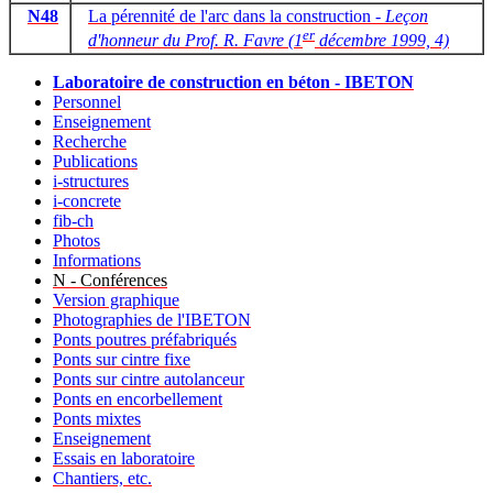
N48
La pérennité de l'arc dans la construction -
Leçon
er
d'honneur du Prof. R. Favre (1
décembre 1999, 4)
Laboratoire de construction en béton - IBETON
Personnel
Enseignement
Recherche
Publications
i-structures
i-concrete
fib-ch
Photos
Informations
N - Conférences
Version graphique
Photographies de l'IBETON
Ponts poutres préfabriqués
Ponts sur cintre fixe
Ponts sur cintre autolanceur
Ponts en encorbellement
Ponts mixtes
Enseignement
Essais en laboratoire
Chantiers, etc.