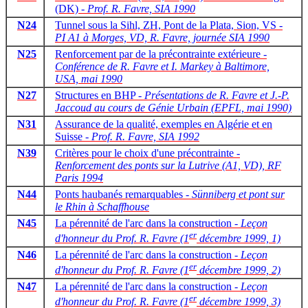
(DK) -
Prof. R. Favre, SIA 1990
N24
Tunnel sous la Sihl, ZH, Pont de la Plata, Sion, VS -
PI A1 à Morges, VD, R. Favre, journée SIA 1990
N25
Renforcement par de la précontrainte extérieure -
Conférence de R. Favre et I. Markey à Baltimore,
USA, mai 1990
N27
Structures en BHP -
Présentations de R. Favre et J.-P.
Jaccoud au cours de Génie Urbain (EPFL, mai 1990)
N31
Assurance de la qualité, exemples en Algérie et en
Suisse -
Prof. R. Favre, SIA 1992
N39
Critères pour le choix d'une précontrainte -
Renforcement des ponts sur la Lutrive (A1, VD), RF
Paris 1994
N44
Ponts haubanés remarquables -
Sünniberg et pont sur
le Rhin à Schaffhouse
N45
La pérennité de l'arc dans la construction -
Leçon
er
d'honneur du Prof. R. Favre (1
décembre 1999, 1)
N46
La pérennité de l'arc dans la construction -
Leçon
er
d'honneur du Prof. R. Favre (1
décembre 1999, 2)
N47
La pérennité de l'arc dans la construction -
Leçon
er
d'honneur du Prof. R. Favre (1
décembre 1999, 3)