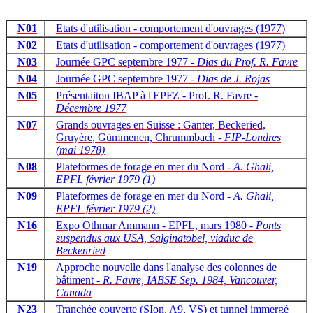
N01
Etats d'utilisation - comportement d'ouvrages (1977)
N02
Etats d'utilisation - comportement d'ouvrages (1977)
N03
Journée GPC septembre 1977 -
Dias du Prof. R. Favre
N04
Journée GPC septembre 1977 -
Dias de J. Rojas
N05
Présentaiton IBAP à l'EPFZ - Prof. R. Favre -
Décembre 1977
N07
Grands ouvrages en Suisse : Ganter, Beckeried,
Gruyère, Gümmenen, Chrummbach -
FIP-Londres
(mai 1978)
N08
Plateformes de forage en mer du Nord -
A. Ghali,
EPFL février 1979 (1)
N09
Plateformes de forage en mer du Nord -
A. Ghali,
EPFL février 1979 (2)
N16
Expo Othmar Ammann - EPFL, mars 1980 -
Ponts
suspendus aux USA, Salginatobel, viaduc de
Beckenried
N19
Approche nouvelle dans l'analyse des colonnes de
bâtiment -
R. Favre, IABSE Sep. 1984, Vancouver,
Canada
N23
Tranchée couverte (SIon, A9, VS) et tunnel immergé