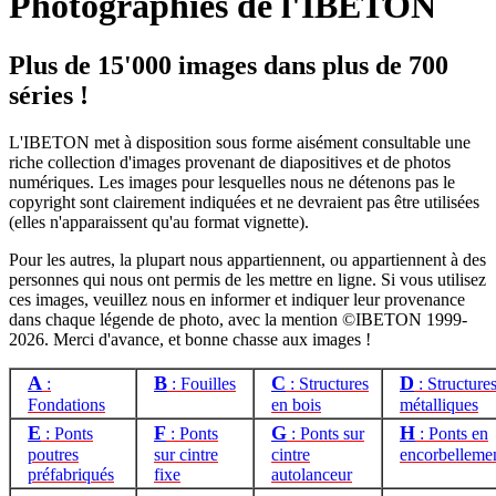
Photographies de l'IBETON
Plus de 15'000 images dans plus de 700
séries !
L'IBETON met à disposition sous forme aisément consultable une
riche collection d'images provenant de diapositives et de photos
numériques. Les images pour lesquelles nous ne détenons pas le
copyright sont clairement indiquées et ne devraient pas être utilisées
(elles n'apparaissent qu'au format vignette).
Pour les autres, la plupart nous appartiennent, ou appartiennent à des
personnes qui nous ont permis de les mettre en ligne. Si vous utilisez
ces images, veuillez nous en informer et indiquer leur provenance
dans chaque légende de photo, avec la mention ©IBETON 1999-
2026. Merci d'avance, et bonne chasse aux images !
A
B
C
D
:
: Fouilles
: Structures
: Structure
Fondations
en bois
métalliques
E
F
G
H
: Ponts
: Ponts
: Ponts sur
: Ponts en
poutres
sur cintre
cintre
encorbelleme
préfabriqués
fixe
autolanceur