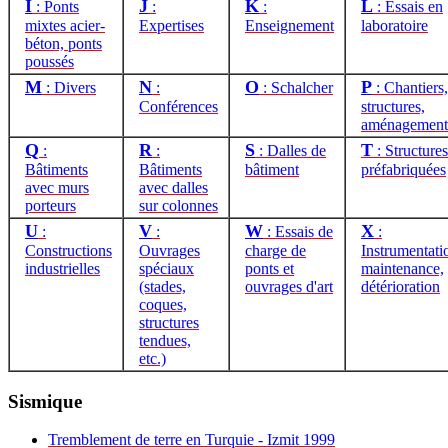
I
J
K
L
: Ponts
:
:
: Essais en
mixtes acier-
Expertises
Enseignement
laboratoire
béton, ponts
poussés
M
N
O
P
: Divers
:
: Schalcher
: Chantiers,
Conférences
structures,
aménagement
Q
R
S
T
:
:
: Dalles de
: Structures
Bâtiments
Bâtiments
bâtiment
préfabriquées
avec murs
avec dalles
porteurs
sur colonnes
U
V
W
X
:
:
: Essais de
:
Constructions
Ouvrages
charge de
Instrumentati
industrielles
spéciaux
ponts et
maintenance,
(stades,
ouvrages d'art
détérioration
coques,
structures
tendues,
etc.)
Sismique
Tremblement de terre en Turquie - Izmit 1999