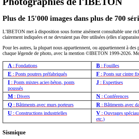
Photographies de l'IBETON
Plus de 15'000 images dans plus de 700 séri
L'IBETON met à disposition sous forme aisément consultable une riche
clairement indiquées et ne devraient pas être utilisées (elles n'apparais
Pour les autres, la plupart nous appartiennent, ou appartiennent à des
chaque légende de photo, avec la mention ©IBETON 1999-2026. Merc
A
B
: Fondations
: Fouilles
E
F
: Ponts poutres préfabriqués
: Ponts sur cintre fi
I
J
: Ponts mixtes acier-béton, ponts
: Expertises
poussés
M
N
: Divers
: Conférences
Q
R
: Bâtiments avec murs porteurs
: Bâtiments avec da
U
V
: Constructions industrielles
: Ouvrages spéciaux
etc.)
Sismique