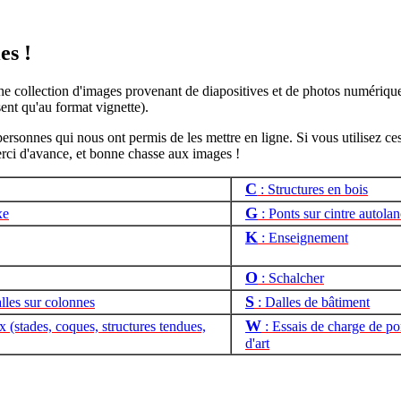
es !
 collection d'images provenant de diapositives et de photos numérique
sent qu'au format vignette).
 personnes qui nous ont permis de les mettre en ligne. Si vous utilisez c
i d'avance, et bonne chasse aux images !
C
: Structures en bois
G
xe
: Ponts sur cintre autola
K
: Enseignement
O
: Schalcher
S
lles sur colonnes
: Dalles de bâtiment
W
 (stades, coques, structures tendues,
: Essais de charge de po
d'art