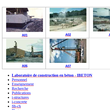
A02
A01
A06
A07
Laboratoire de construction en béton - IBETON
Personnel
Enseignement
Recherche
Publications
i-structures
i-concrete
fib-ch