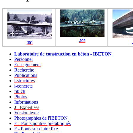
J02
J01
Laboratoire de construction en béton - IBETON
Personnel
Enseignement
Recherche
Publications
i-structures
i-concrete
fib-ch
Photos
Informations
J - Expertises
Version texte
Photographies de l'IBETON
E - Ponts poutres préfabriqués
F - Ponts sur cintre fixe