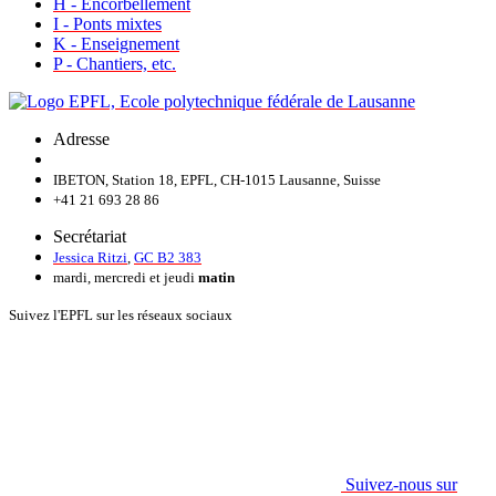
H - Encorbellement
I - Ponts mixtes
K - Enseignement
P - Chantiers, etc.
Adresse
IBETON, Station 18, EPFL, CH-1015 Lausanne, Suisse
+41 21 693 28 86
Secrétariat
Jessica Ritzi
,
GC B2 383
mardi, mercredi et jeudi
matin
Suivez l'EPFL sur les réseaux sociaux
Suivez-nous sur