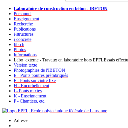
Laboratoire de construction en béton - IBETON
Personnel
Enseignement
Recherche
Publications
i-structures
i-concrete
fib-ch
Photos
Informations
Labo_externe - Travaux en laboratoire hors EPFLEssais effectu
Version texte
Photographies de l'IBETON
E - Ponts poutres préfabriqués
F - Ponts sur cintre fixe
H - Encorbellement
I - Ponts mixtes
K - Enseignement
P - Chantiers, etc.
Adresse