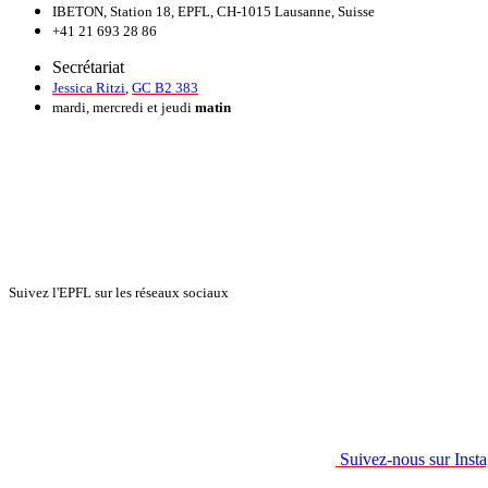
IBETON, Station 18, EPFL, CH-1015 Lausanne, Suisse
+41 21 693 28 86
Secrétariat
Jessica Ritzi
,
GC B2 383
mardi, mercredi et jeudi
matin
Suivez l'EPFL sur les réseaux sociaux
Suivez-nous sur Inst