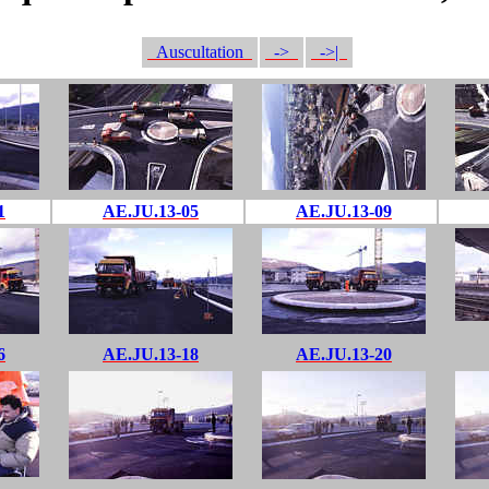
Auscultation
->
->|
1
AE.JU.13-05
AE.JU.13-09
6
AE.JU.13-18
AE.JU.13-20