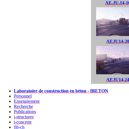
AE.JU.14-1
AEJU14-2
AEJU14-2
Laboratoire de construction en béton - IBETON
Personnel
Enseignement
Recherche
Publications
i-structures
i-concrete
fib-ch