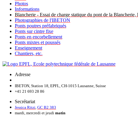
Photos
Informations
Blancherie - Essai de charge statique du pont de la Blancherie
Photographies de l'IBETON
Ponts poutres préfabriqués
Ponts sur cintre fixe
Ponts en encorbellement
Ponts mixtes et poussés
Enseignement
Chantiers, etc.
Adresse
IBETON, Station 18, EPFL, CH-1015 Lausanne, Suisse
+41 21 693 28 86
Secrétariat
Jessica Ritzi
,
GC B2 383
mardi, mercredi et jeudi
matin