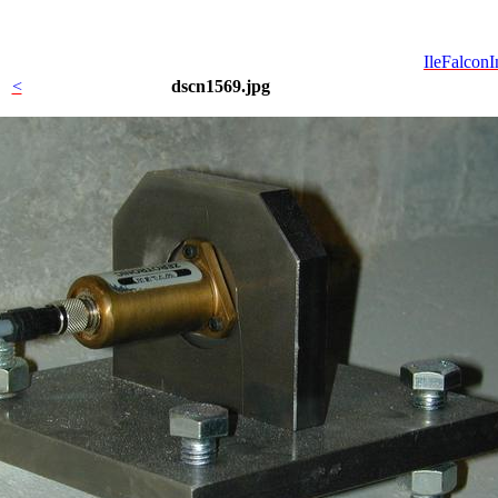
IleFalconI
<
dscn1569.jpg