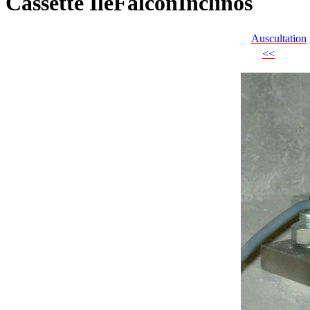
Cassette IleFalconInclinos
Auscultation
<<