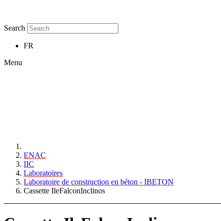
Search
FR
Menu
ENAC
IIC
Laboratoires
Laboratoire de construction en béton - IBETON
Cassette IleFalconInclinos