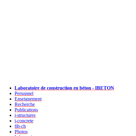
Laboratoire de construction en béton - IBETON
Personnel
Enseignement
Recherche
Publications
i-structures
i-concrete
fib-ch
Photos