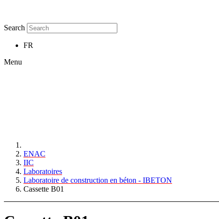
Search
FR
Menu
ENAC
IIC
Laboratoires
Laboratoire de construction en béton - IBETON
Cassette B01