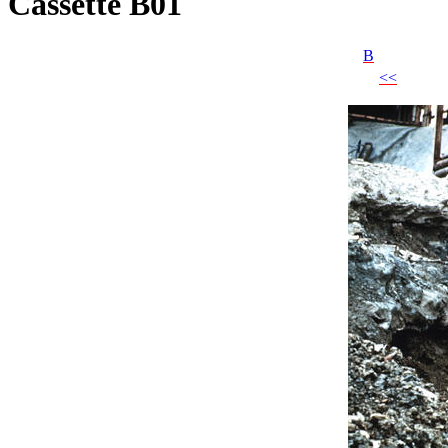
Cassette B01
B
<<