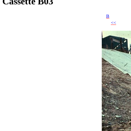
Cassette B03
B
<<