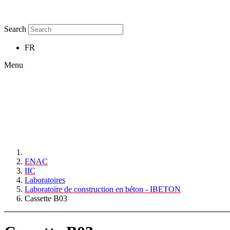
Search
FR
Menu
ENAC
IIC
Laboratoires
Laboratoire de construction en béton - IBETON
Cassette B03