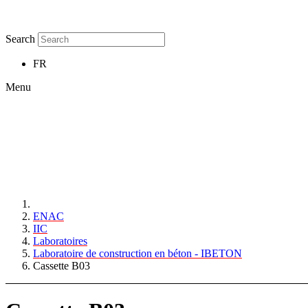
Search
FR
Menu
ENAC
IIC
Laboratoires
Laboratoire de construction en béton - IBETON
Cassette B03