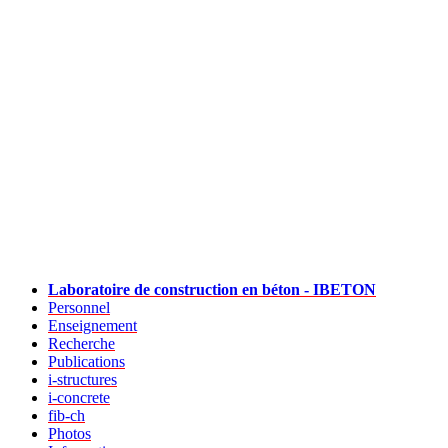
Laboratoire de construction en béton - IBETON
Personnel
Enseignement
Recherche
Publications
i-structures
i-concrete
fib-ch
Photos