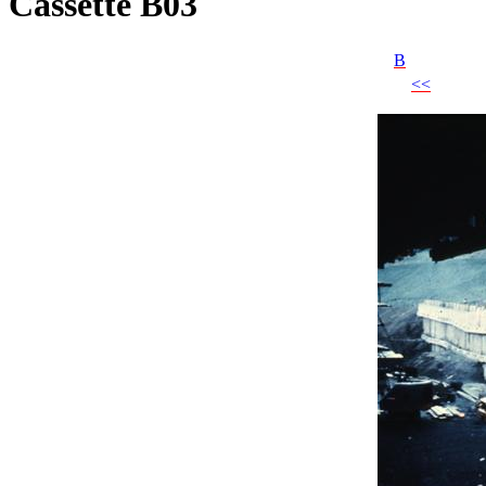
Cassette B03
B
<<