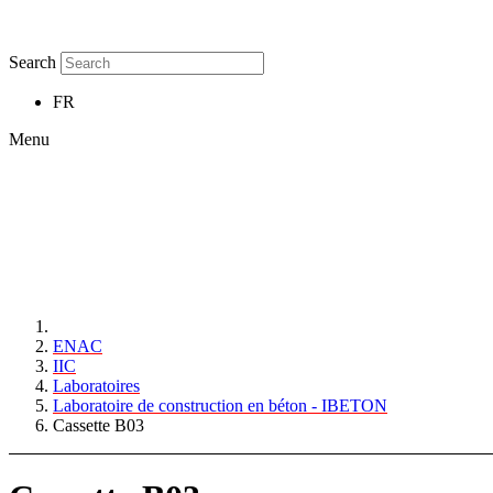
Search
FR
Menu
ENAC
IIC
Laboratoires
Laboratoire de construction en béton - IBETON
Cassette B03