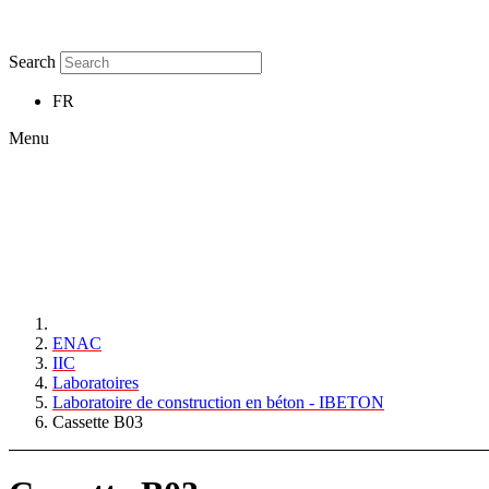
Search
FR
Menu
ENAC
IIC
Laboratoires
Laboratoire de construction en béton - IBETON
Cassette B03