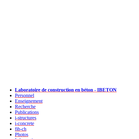
Laboratoire de construction en béton - IBETON
Personnel
Enseignement
Recherche
Publications
i-structures
i-concrete
fib-ch
Photos