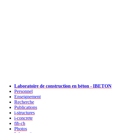
Laboratoire de construction en béton - IBETON
Personnel
Enseignement
Recherche
Publications
i-structures
i-concrete
fib-ch
Photos