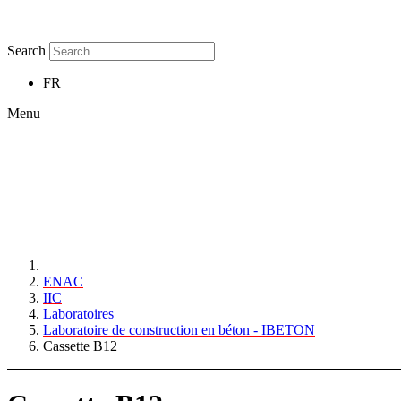
Search
FR
Menu
ENAC
IIC
Laboratoires
Laboratoire de construction en béton - IBETON
Cassette B12