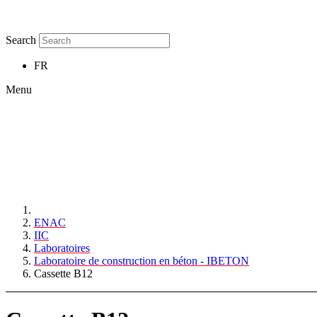
Search
FR
Menu
ENAC
IIC
Laboratoires
Laboratoire de construction en béton - IBETON
Cassette B12