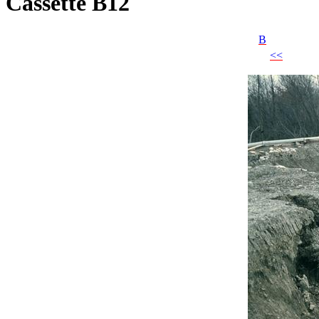
Cassette B12
B
<<