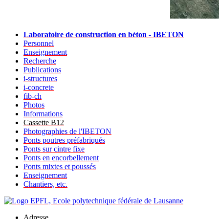
Laboratoire de construction en béton - IBETON
Personnel
Enseignement
Recherche
Publications
i-structures
i-concrete
fib-ch
Photos
Informations
Cassette B12
Photographies de l'IBETON
Ponts poutres préfabriqués
Ponts sur cintre fixe
Ponts en encorbellement
Ponts mixtes et poussés
Enseignement
Chantiers, etc.
Adresse