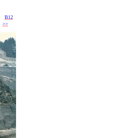
B12
>>