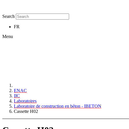
Search
FR
Menu
ENAC
IIC
Laboratoires
Laboratoire de construction en béton - IBETON
Cassette H02