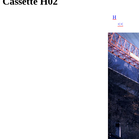
Cassette H02
H
<<