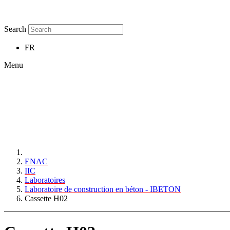
Search
FR
Menu
ENAC
IIC
Laboratoires
Laboratoire de construction en béton - IBETON
Cassette H02