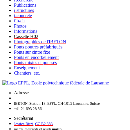
Publications
i-structures
i-concrete
fib-ch
Photos
Informations
Cassette H02
Photographies de l'IBETON
Ponts poutres préfabriqués
Ponts sur cintre fixe
Ponts en encorbellement
Ponts mixtes et poussés
Enseignement
Chantiers, etc.
Adresse
IBETON, Station 18, EPFL, CH-1015 Lausanne, Suisse
+41 21 693 28 86
Secrétariat
Jessica Ritzi
,
GC B2 383
mardi, mercredi et jeudi
matin