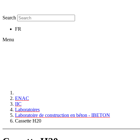
Search
FR
Menu
ENAC
IIC
Laboratoires
Laboratoire de construction en béton - IBETON
Cassette H20