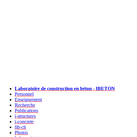
Laboratoire de construction en béton - IBETON
Personnel
Enseignement
Recherche
Publications
i-structures
i-concrete
fib-ch
Photos