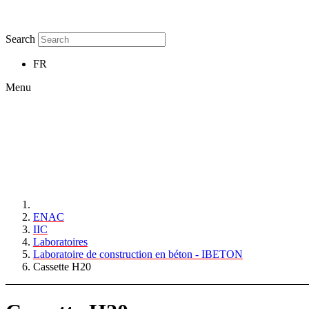
Search
FR
Menu
ENAC
IIC
Laboratoires
Laboratoire de construction en béton - IBETON
Cassette H20