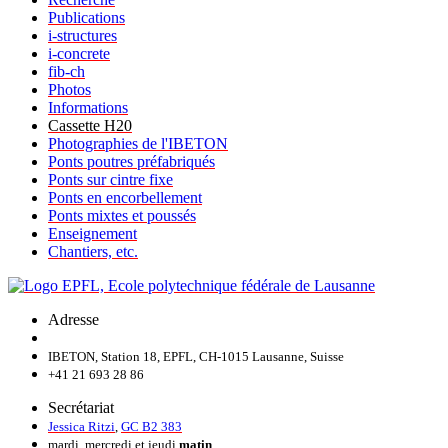
Publications
i-structures
i-concrete
fib-ch
Photos
Informations
Cassette H20
Photographies de l'IBETON
Ponts poutres préfabriqués
Ponts sur cintre fixe
Ponts en encorbellement
Ponts mixtes et poussés
Enseignement
Chantiers, etc.
Adresse
IBETON, Station 18, EPFL, CH-1015 Lausanne, Suisse
+41 21 693 28 86
Secrétariat
Jessica Ritzi
,
GC B2 383
mardi, mercredi et jeudi
matin