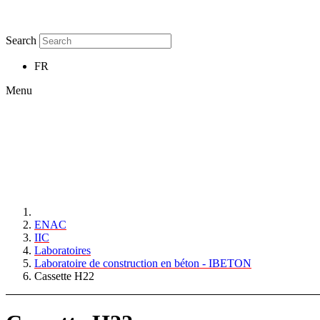
Search
FR
Menu
ENAC
IIC
Laboratoires
Laboratoire de construction en béton - IBETON
Cassette H22