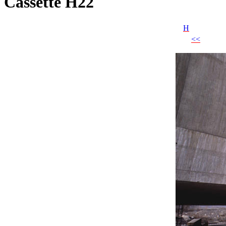
Cassette H22
H
<<