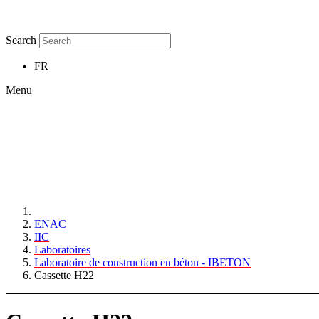
Search
FR
Menu
ENAC
IIC
Laboratoires
Laboratoire de construction en béton - IBETON
Cassette H22