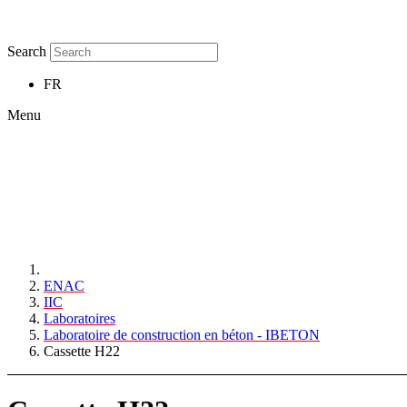
Search
FR
Menu
ENAC
IIC
Laboratoires
Laboratoire de construction en béton - IBETON
Cassette H22