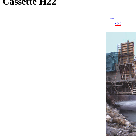
Cassette H22
H
<<