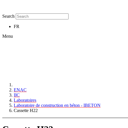
Search
FR
Menu
ENAC
IIC
Laboratoires
Laboratoire de construction en béton - IBETON
Cassette H22