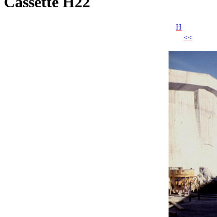
Cassette H22
H
<<