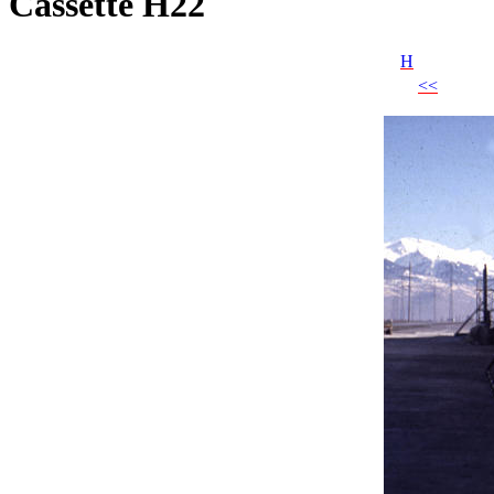
Cassette H22
H
<<