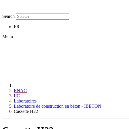
Search
FR
Menu
ENAC
IIC
Laboratoires
Laboratoire de construction en béton - IBETON
Cassette H22