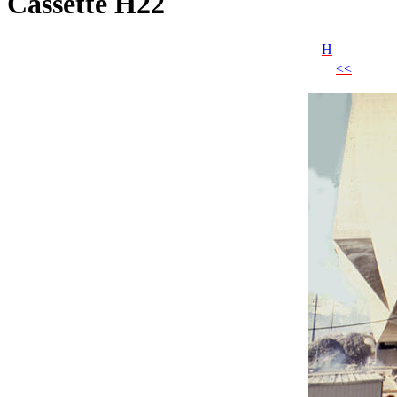
Cassette H22
H
<<