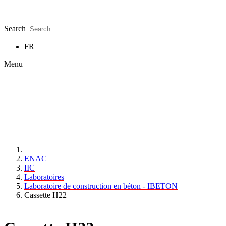
Search
FR
Menu
ENAC
IIC
Laboratoires
Laboratoire de construction en béton - IBETON
Cassette H22