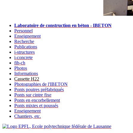
Laboratoire de construction en béton - IBETON
Personnel
Enseignement
Recherche
Publications
i-structures
i-concrete
fib-ch
Photos
Informations
Cassette H22
Photographies de l'IBETON
Ponts poutres préfabriqués
Ponts sur cintre fixe
Ponts en encorbellement
Ponts mixtes et poussés
Enseignement
Chantiers, etc.