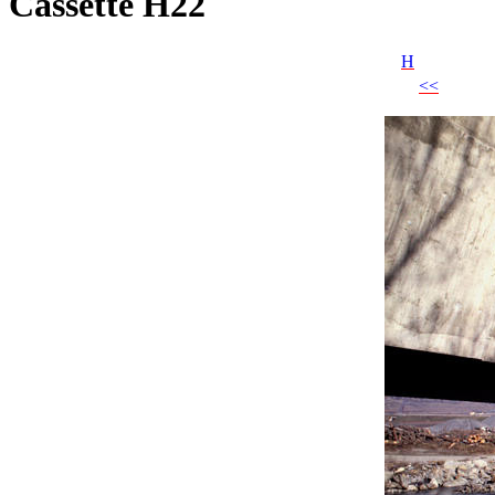
Cassette H22
H
<<