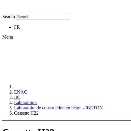
Search
FR
Menu
ENAC
IIC
Laboratoires
Laboratoire de construction en béton - IBETON
Cassette H22