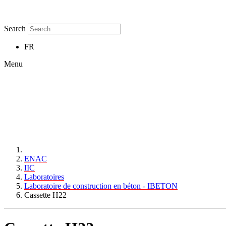
Search
FR
Menu
ENAC
IIC
Laboratoires
Laboratoire de construction en béton - IBETON
Cassette H22