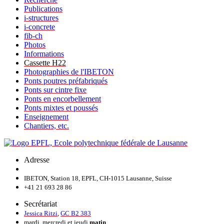
Publications
i-structures
i-concrete
fib-ch
Photos
Informations
Cassette H22
Photographies de l'IBETON
Ponts poutres préfabriqués
Ponts sur cintre fixe
Ponts en encorbellement
Ponts mixtes et poussés
Enseignement
Chantiers, etc.
Adresse
IBETON, Station 18, EPFL, CH-1015 Lausanne, Suisse
+41 21 693 28 86
Secrétariat
Jessica Ritzi
,
GC B2 383
mardi, mercredi et jeudi
matin