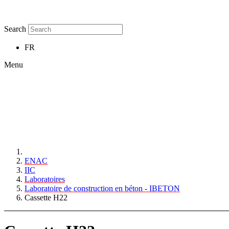
Search
FR
Menu
ENAC
IIC
Laboratoires
Laboratoire de construction en béton - IBETON
Cassette H22