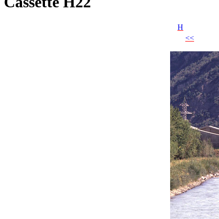
Cassette H22
H
<<