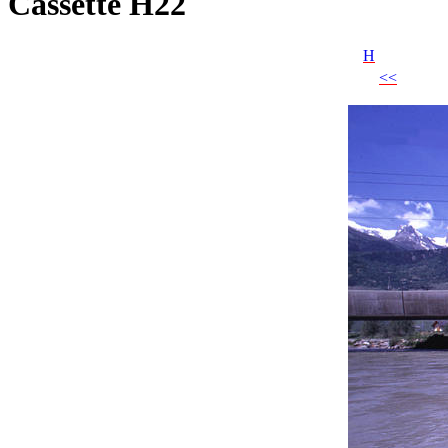
Cassette H22
H
<<