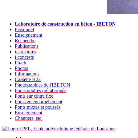
Laboratoire de construction en béton - IBETON
Personnel
Enseignement
Recherche
Publications
i-structures
i-concrete
fib-ch
Photos
Informations
Cassette H22
Photographies de l'IBETON
Ponts poutres préfabriqués
Ponts sur cintre fixe
Ponts en encorbellement
Ponts mixtes et poussés
Enseignement
Chantiers, etc.