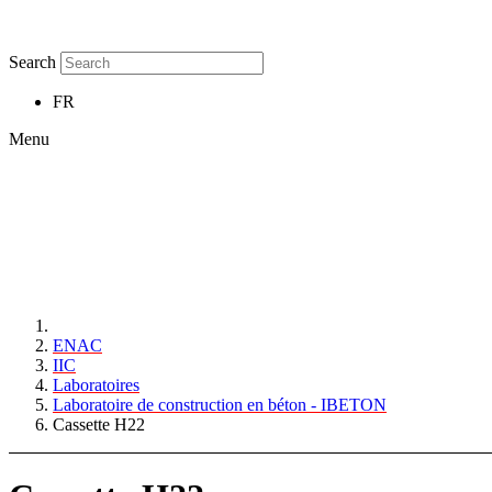
Search
FR
Menu
ENAC
IIC
Laboratoires
Laboratoire de construction en béton - IBETON
Cassette H22