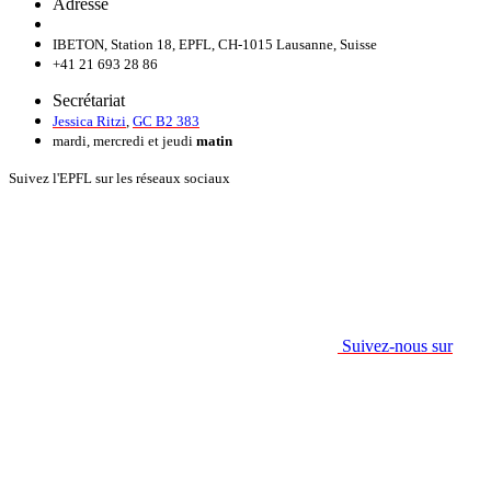
Adresse
IBETON, Station 18, EPFL, CH-1015 Lausanne, Suisse
+41 21 693 28 86
Secrétariat
Jessica Ritzi
,
GC B2 383
mardi, mercredi et jeudi
matin
Suivez l'EPFL sur les réseaux sociaux
Suivez-nous sur