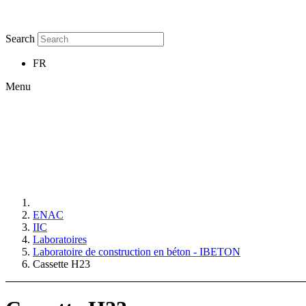
Search
FR
Menu
ENAC
IIC
Laboratoires
Laboratoire de construction en béton - IBETON
Cassette H23