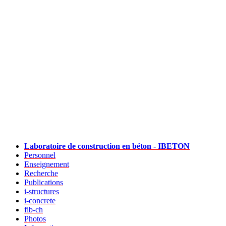
Laboratoire de construction en béton - IBETON
Personnel
Enseignement
Recherche
Publications
i-structures
i-concrete
fib-ch
Photos