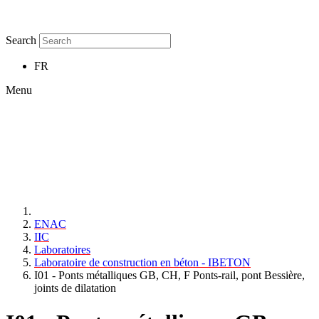
Search
FR
Menu
ENAC
IIC
Laboratoires
Laboratoire de construction en béton - IBETON
I01 - Ponts métalliques GB, CH, F Ponts-rail, pont Bessière,
joints de dilatation