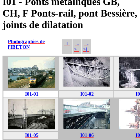
I01 - Ponts métalliques GB,
CH, F Ponts-rail, pont Bessière,
joints de dilatation
Photographies de
I
-
-
l'IBETON
>
>|
I01-01
I01-02
I0
I01-05
I01-06
I0