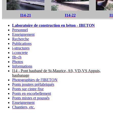
I14-21
I14-22
I1
Laboratoire de construction en béton - IBETON
Personnel
Enseignement
Recherche
Publications
i-structures
i-concrete
fib-ch
Photos
Informations
I14 - Pont haubané de St-Maurice, A9, VD-VS Appuis,
haubanage
Photographies de l'IBETON
Ponts poutres préfabriqués
Ponts sur cintre fixe
Ponts en encorbellement
Ponts mixtes et poussés
Enseignement
Chantiers, etc.