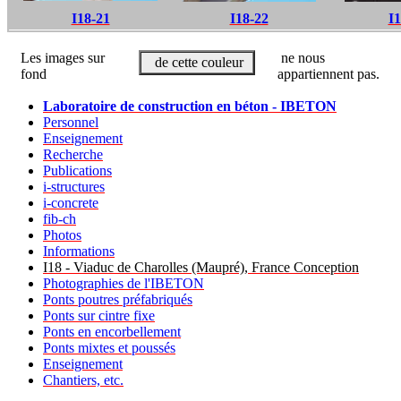
I18-21
I18-22
I1
Les images sur
ne nous
de cette couleur
fond
appartiennent pas.
Laboratoire de construction en béton - IBETON
Personnel
Enseignement
Recherche
Publications
i-structures
i-concrete
fib-ch
Photos
Informations
I18 - Viaduc de Charolles (Maupré), France Conception
Photographies de l'IBETON
Ponts poutres préfabriqués
Ponts sur cintre fixe
Ponts en encorbellement
Ponts mixtes et poussés
Enseignement
Chantiers, etc.