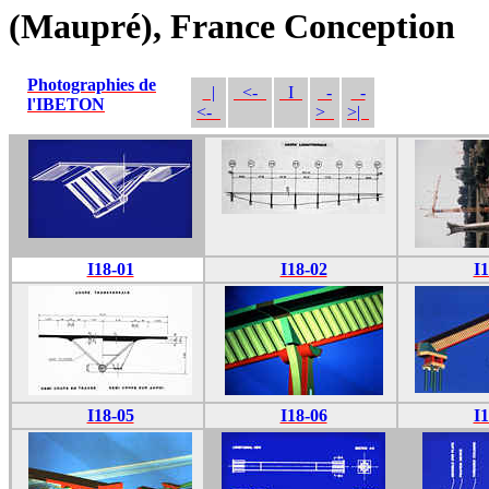
(Maupré), France Conception
Photographies de
|
<-
I
-
-
l'IBETON
<-
>
>|
I18-01
I18-02
I1
I18-05
I18-06
I1