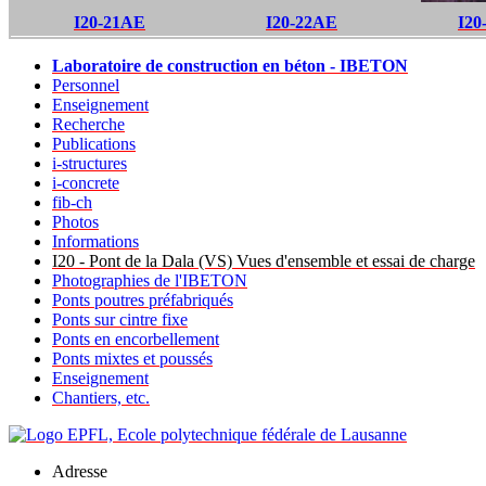
I20-21AE
I20-22AE
I20
Laboratoire de construction en béton - IBETON
Personnel
Enseignement
Recherche
Publications
i-structures
i-concrete
fib-ch
Photos
Informations
I20 - Pont de la Dala (VS) Vues d'ensemble et essai de charge
Photographies de l'IBETON
Ponts poutres préfabriqués
Ponts sur cintre fixe
Ponts en encorbellement
Ponts mixtes et poussés
Enseignement
Chantiers, etc.
Adresse