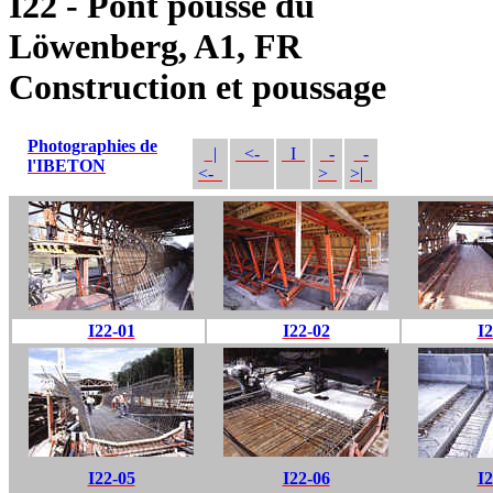
I22 - Pont poussé du
Löwenberg, A1, FR
Construction et poussage
Photographies de
|
<-
I
-
-
l'IBETON
<-
>
>|
I22-01
I22-02
I2
I22-05
I22-06
I2