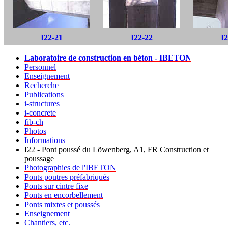
I22-21
I22-22
I2
Laboratoire de construction en béton - IBETON
Personnel
Enseignement
Recherche
Publications
i-structures
i-concrete
fib-ch
Photos
Informations
I22 - Pont poussé du Löwenberg, A1, FR Construction et
poussage
Photographies de l'IBETON
Ponts poutres préfabriqués
Ponts sur cintre fixe
Ponts en encorbellement
Ponts mixtes et poussés
Enseignement
Chantiers, etc.