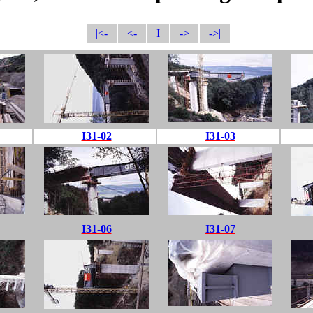
|<-
<-
I
->
->|
I31-02
I31-03
I31-06
I31-07