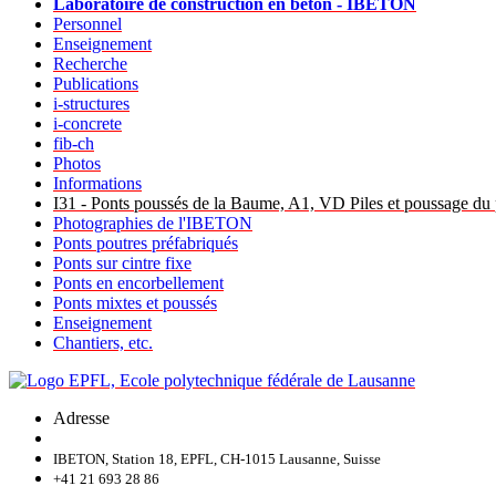
Laboratoire de construction en béton - IBETON
Personnel
Enseignement
Recherche
Publications
i-structures
i-concrete
fib-ch
Photos
Informations
I31 - Ponts poussés de la Baume, A1, VD Piles et poussage du
Photographies de l'IBETON
Ponts poutres préfabriqués
Ponts sur cintre fixe
Ponts en encorbellement
Ponts mixtes et poussés
Enseignement
Chantiers, etc.
Adresse
IBETON, Station 18, EPFL, CH-1015 Lausanne, Suisse
+41 21 693 28 86