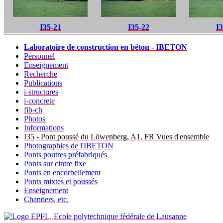
I35-21
I35-22
I3
Laboratoire de construction en béton - IBETON
Personnel
Enseignement
Recherche
Publications
i-structures
i-concrete
fib-ch
Photos
Informations
I35 - Pont poussé du Löwenberg, A1, FR Vues d'ensemble
Photographies de l'IBETON
Ponts poutres préfabriqués
Ponts sur cintre fixe
Ponts en encorbellement
Ponts mixtes et poussés
Enseignement
Chantiers, etc.