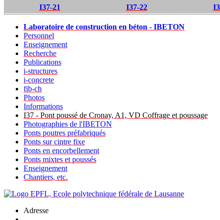
I37-21
I37-22
I3
Laboratoire de construction en béton - IBETON
Personnel
Enseignement
Recherche
Publications
i-structures
i-concrete
fib-ch
Photos
Informations
I37 - Pont poussé de Cronay, A1, VD Coffrage et poussage
Photographies de l'IBETON
Ponts poutres préfabriqués
Ponts sur cintre fixe
Ponts en encorbellement
Ponts mixtes et poussés
Enseignement
Chantiers, etc.
Adresse