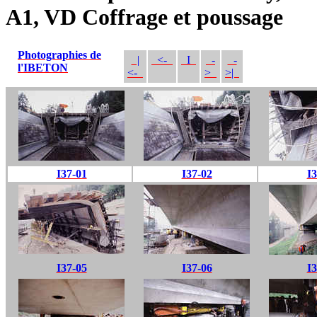
A1, VD Coffrage et poussage
Photographies de
|
<-
I
-
-
l'IBETON
<-
>
>|
I37-01
I37-02
I3
I37-05
I37-06
I3