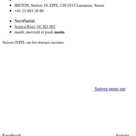
IBETON, Station 18, EPFL, CH-1015 Lausanne, Suisse
+41 21 693 28 86
Secrétariat
Jessica Ritzi
,
GC B2 383
mardi, mercredi et jeudi
matin
Suivez l'EPFL sur les réseaux sociaux
Suivez-nous sur
Facebook.
Suivez-