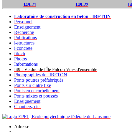
I49-21
I49-22
I4
Laboratoire de construction en béton - IBETON
Personnel
Enseignement
Recherche
Publications
i-structures
i-concrete
fib-ch
Photos
Informations
I49 - Viaduc de l'Île Falcon Vues d'ensemble
Photographies de l'IBETON
Ponts poutres préfabriqués
Ponts sur cintre fixe
Ponts en encorbellement
Ponts mixtes et poussés
Enseignement
Chantiers, etc.
Adresse