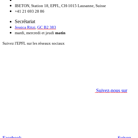
IBETON, Station 18, EPFL, CH-1015 Lausanne, Suisse
+41 21 693 28 86
Secrétariat
Jessica Ritzi
,
GC B2 383
mardi, mercredi et jeudi
matin
Suivez l'EPFL sur les réseaux sociaux
Suivez-nous sur
Facebook.
Suivez-