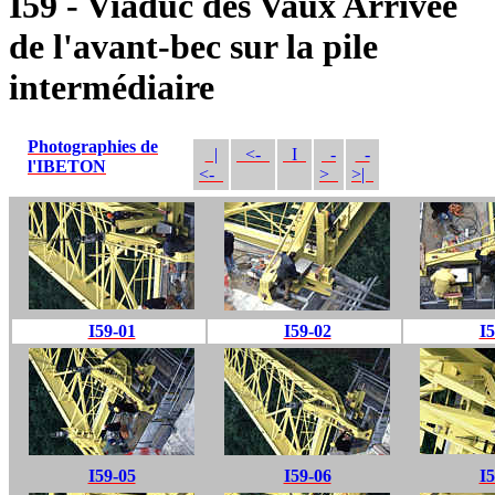
I59 - Viaduc des Vaux Arrivée
de l'avant-bec sur la pile
intermédiaire
Photographies de
|
<-
I
-
-
l'IBETON
<-
>
>|
I59-01
I59-02
I5
I59-05
I59-06
I5