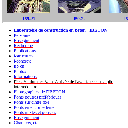
I59-21
I59-22
I5
Laboratoire de construction en béton - IBETON
Personnel
Enseignement
Recherche
Publications
i-structures
i-concrete
fib-ch
Photos
Informations
I59 - Viaduc des Vaux Arrivée de l'avant-bec sur la pile
intermédiaire
Photographies de l'IBETON
Ponts poutres préfabriqués
Ponts sur cintre fixe
Ponts en encorbellement
Ponts mixtes et poussés
Enseignement
Chantiers, etc.