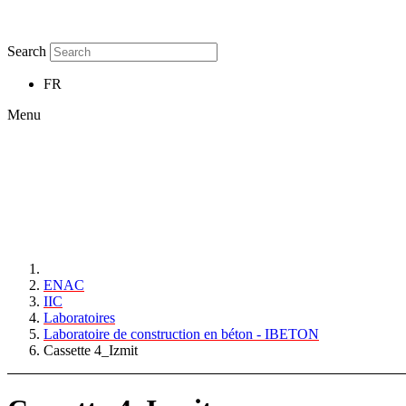
Search
FR
Menu
ENAC
IIC
Laboratoires
Laboratoire de construction en béton - IBETON
Cassette 4_Izmit