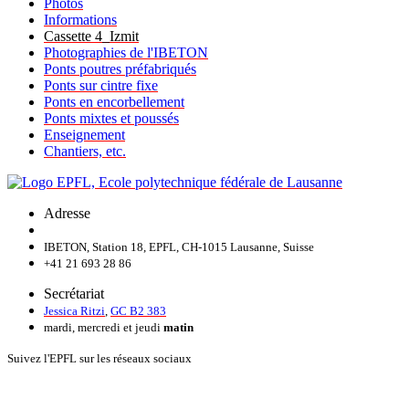
Photos
Informations
Cassette 4_Izmit
Photographies de l'IBETON
Ponts poutres préfabriqués
Ponts sur cintre fixe
Ponts en encorbellement
Ponts mixtes et poussés
Enseignement
Chantiers, etc.
Adresse
IBETON, Station 18, EPFL, CH-1015 Lausanne, Suisse
+41 21 693 28 86
Secrétariat
Jessica Ritzi
,
GC B2 383
mardi, mercredi et jeudi
matin
Suivez l'EPFL sur les réseaux sociaux