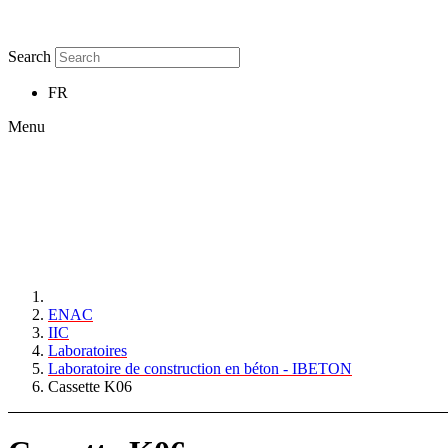
Search
FR
Menu
ENAC
IIC
Laboratoires
Laboratoire de construction en béton - IBETON
Cassette K06