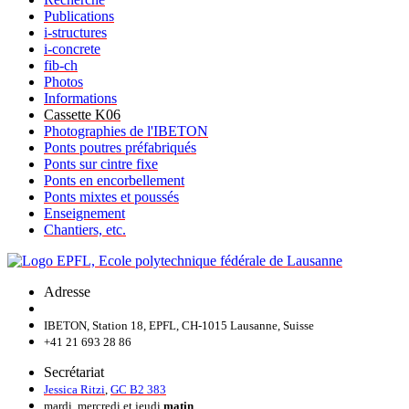
Publications
i-structures
i-concrete
fib-ch
Photos
Informations
Cassette K06
Photographies de l'IBETON
Ponts poutres préfabriqués
Ponts sur cintre fixe
Ponts en encorbellement
Ponts mixtes et poussés
Enseignement
Chantiers, etc.
Adresse
IBETON, Station 18, EPFL, CH-1015 Lausanne, Suisse
+41 21 693 28 86
Secrétariat
Jessica Ritzi
,
GC B2 383
mardi, mercredi et jeudi
matin