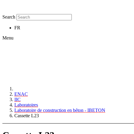
Search
FR
Menu
ENAC
IIC
Laboratoires
Laboratoire de construction en béton - IBETON
Cassette L23