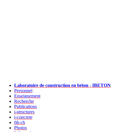
Laboratoire de construction en béton - IBETON
Personnel
Enseignement
Recherche
Publications
i-structures
i-concrete
fib-ch
Photos