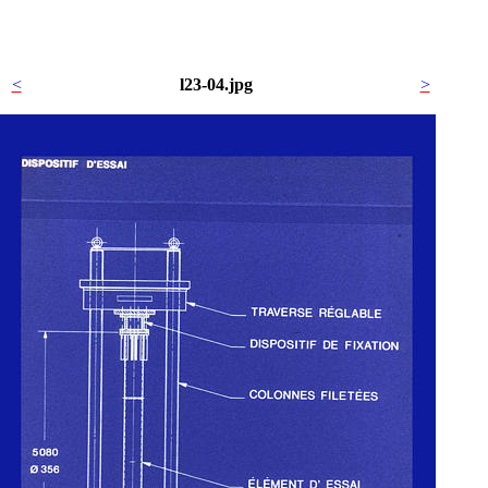
<
l23-04.jpg
>