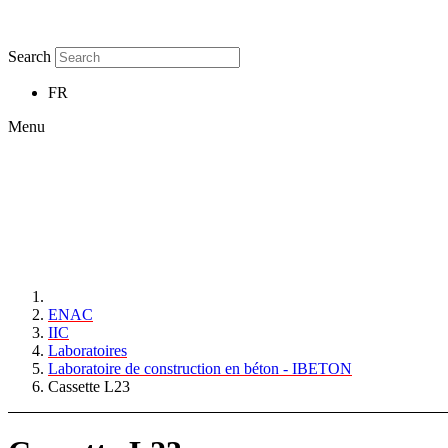
Search
FR
Menu
ENAC
IIC
Laboratoires
Laboratoire de construction en béton - IBETON
Cassette L23