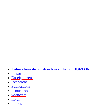
Laboratoire de construction en béton - IBETON
Personnel
Enseignement
Recherche
Publications
i-structures
i-concrete
fib-ch
Photos