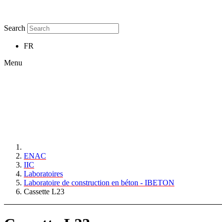
Search
FR
Menu
ENAC
IIC
Laboratoires
Laboratoire de construction en béton - IBETON
Cassette L23