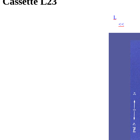
Cassette L23
L
<<