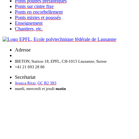
Ponts poutres préfabriqués
Ponts sur cintre fixe
Ponts en encorbellement
Ponts mixtes et poussés
Enseignement
Chantiers, etc.
Adresse
IBETON, Station 18, EPFL, CH-1015 Lausanne, Suisse
+41 21 693 28 86
Secrétariat
Jessica Ritzi
,
GC B2 383
mardi, mercredi et jeudi
matin