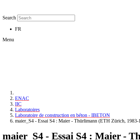
Search
FR
Menu
ENAC
IIC
Laboratoires
Laboratoire de construction en béton - IBETON
maier_S4 - Essai S4 : Maier - Thürlimann (ETH Zürich, 1983-
maier_S4 - Essai S4 : Maier - 