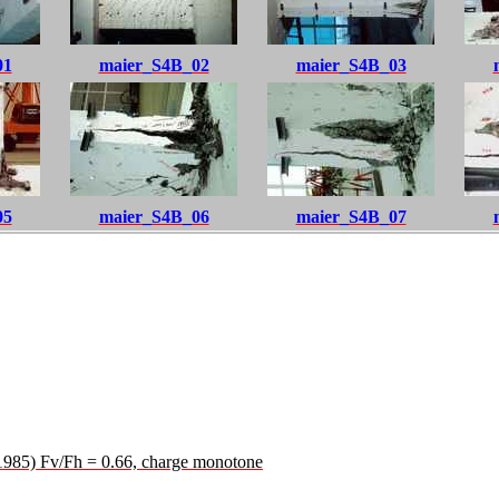
01
maier_S4B_02
maier_S4B_03
05
maier_S4B_06
maier_S4B_07
1985) Fv/Fh = 0.66, charge monotone