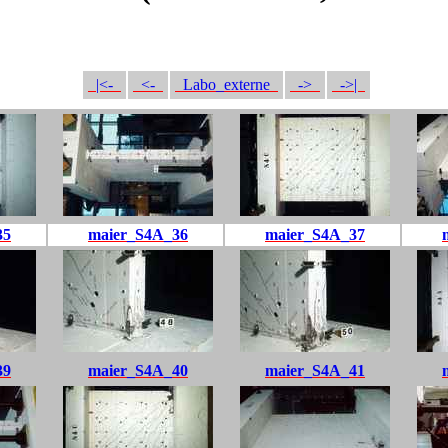
|<-
<-
Labo_externe
->
->|
35
maier_S4A_36
maier_S4A_37
39
maier_S4A_40
maier_S4A_41