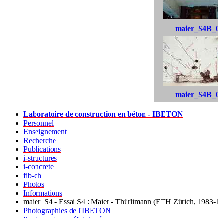
maier_S4B_
maier_S4B_
Laboratoire de construction en béton - IBETON
Personnel
Enseignement
Recherche
Publications
i-structures
i-concrete
fib-ch
Photos
Informations
maier_S4 - Essai S4 : Maier - Thürlimann (ETH Zürich, 1983-
Photographies de l'IBETON