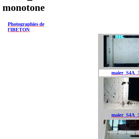
monotone
Photographies de
l'IBETON
maier_S4A_
maier_S4A_