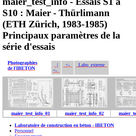
maier_test_info - Essais S1 à
S10 : Maier - Thürlimann
(ETH Zürich, 1983-1985)
Principaux paramètres de la
série d'essais
Photographies
|
<-
Labo_externe
de l'IBETON
<-
maier_test_info_01
maier_test_info_02
maier_te
Laboratoire de construction en béton - IBETON
Personnel