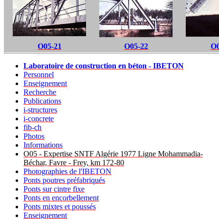
O05-21
O05-22
O0
Laboratoire de construction en béton - IBETON
Personnel
Enseignement
Recherche
Publications
i-structures
i-concrete
fib-ch
Photos
Informations
O05 - Expertise SNTF Algérie 1977 Ligne Mohammadia-
Béchar, Favre - Frey, km 172-80
Photographies de l'IBETON
Ponts poutres préfabriqués
Ponts sur cintre fixe
Ponts en encorbellement
Ponts mixtes et poussés
Enseignement