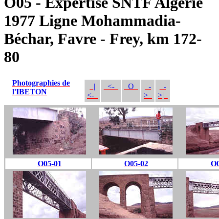
O05 - Expertise SNTF Algérie
1977 Ligne Mohammadia-
Béchar, Favre - Frey, km 172-
80
Photographies de
|
<-
O
-
-
l'IBETON
<-
>
>|
O05-01
O05-02
O0